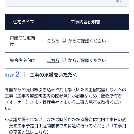
開く
住宅タイプ
工事内容説明書
戸建て住宅向
こちら
からご確認ください
け
集合住宅向け
こちら
からご確認ください
2
工事の承諾をいただく
STEP
外壁からの光回線引き込みや共用部（MDF※主配電盤）などへの
工事（工事内容説明書内の図参照）が必要なため、建物所有者
（オーナー）さま・管理会社さまから工事の承諾を取得くださ
い。
※
承諾が得られない、または時間がかかる場合は宅内工事日の変
更を工事予定日 1 週間前までを目途に行ってください（工事日
の変更方法は
こちら
）